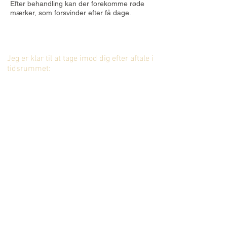
Efter behandling kan der forekomme røde
mærker, som forsvinder efter få dage.
ÅBNINGSTIDER:
Jeg er klar til at tage imod dig efter aftale i
tidsrummet:
Mandag - torsdag: 8:30 - 18:00
Fredag: 8:30 - 15:30
BIRTHE MADSEN AKUPUNKTUR
Herningvej 43 st.
8600 Silkeborg
+45 22 40 91 33
bmakupunktur@gmail.com
Find vej til klinikken