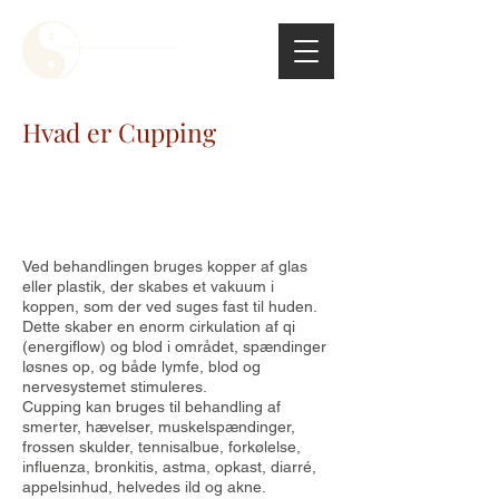
Hvad er Cupping
Cupping bruges og har været brugt i
flere tusinde år i Mellemøsten, Asien,
Balkan og Rusland inden for
behandlingssystemer og i folkemedicin.
Ved behandlingen bruges kopper af glas
eller plastik, der skabes et vakuum i
koppen, som der ved suges fast til huden.
Dette skaber en enorm cirkulation af qi
(energiflow) og blod i området, spændinger
løsnes op, og både lymfe, blod og
nervesystemet stimuleres.
Cupping kan bruges til behandling af
smerter, hævelser, muskelspændinger,
frossen skulder, tennisalbue, forkølelse,
influenza, bronkitis, astma, opkast, diarré,
appelsinhud, helvedes ild og akne.